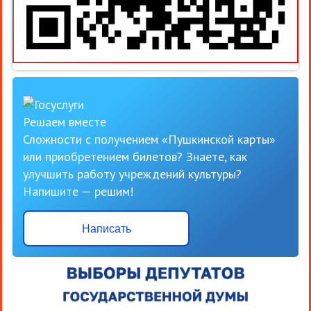
Решаем вместе
Сложности с получением «Пушкинской карты»
или приобретением билетов? Знаете, как
улучшить работу учреждений культуры?
Напишите — решим!
Написать