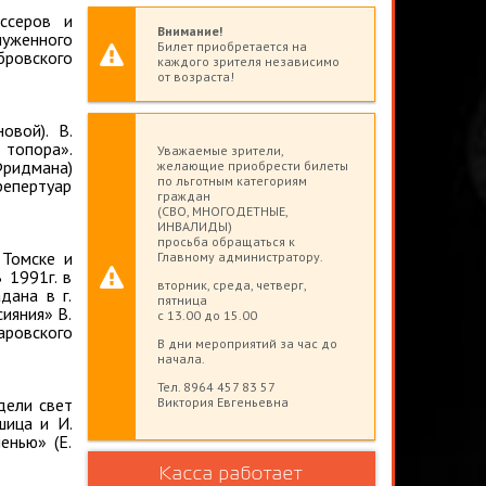
ссеров и
Внимание!
луженного
Билет приобретается на
бровского
каждого зрителя независимо
от возраста!
овой). В.
 топора».
Уважаемые зрители,
Фридмана)
желающие приобрести билеты
по льготным категориям
репертуар
граждан
(СВО, МНОГОДЕТНЫЕ,
ИНВАЛИДЫ)
просьба обращаться к
 Томске и
Главному администратору.
 1991г. в
вторник, среда, четверг,
дана в г.
пятница
ияния» В.
с 13.00 до 15.00
аровского
В дни мероприятий за час до
начала.
Тел. 8964 457 83 57
дели свет
Виктория Евгеньевна
шица и И.
енью» (Е.
Касса работает