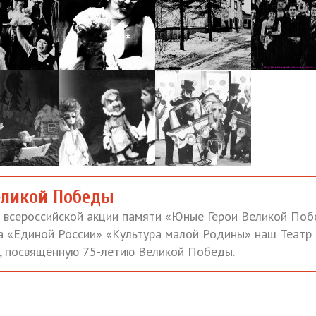
еликой Победы
и всероссийской акции памяти «Юные Герои Великой По
а «Единой России» «Культура малой Родины» наш Театр
у, посвящённую 75-летию Великой Победы.