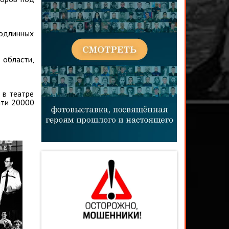
подлинных
 области,
 в театре
чти 20000