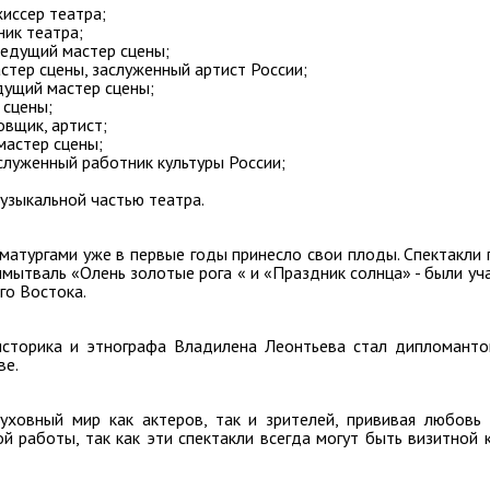
жиссер театра;
ник театра;
ведущий мастер сцены;
стер сцены, заслуженный артист России;
едущий мастер сцены;
 сцены;
вщик, артист;
мастер сцены;
служенный работник культуры России;
узыкальной частью театра.
атургами уже в первые годы принесло свои плоды. Спектакли 
мытваль «Олень золотые рога « и «Праздник солнца» - были уч
го Востока.
историка и этнографа Владилена Леонтьева стал дипломант
ве.
ховный мир как актеров, так и зрителей, прививая любовь
 работы, так как эти спектакли всегда могут быть визитной 