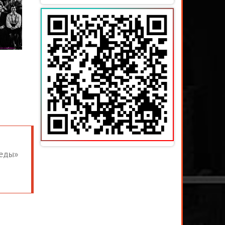
беды»