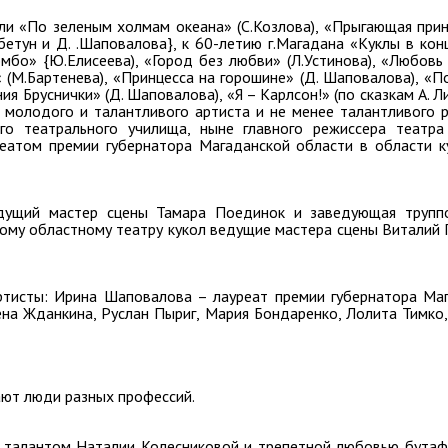
ли «По зеленым холмам океана» (С.Козлова), «Прыгающая принце
етун и Д. .Шаповалова}, к 60-летию г.Магадана «Куклы в кон
эмбо» {Ю.Елисеева), «Город без любви» (Л.Устинова), «Любовь
 « (М.Бартенева), «Принцесса на горошине» (Д. Шаповалова), «
я Бруснички» (Д. Шаповалова), «Я – Карлсон!» (по сказкам А. Л
е молодого и талантливого артиста и не менее талантливого 
ого театрального училища, ныне главного режиссера театр
еатом премии губернатора Магаданской области в области к
дущий мастер сцены Тамара Поединок и заведующая труппо
кому областному театру кукол ведущие мастера сцены Виталий
тисты: Ирина Шаповалова – лауреат премии губернатора Ма
ена Жданкина, Руслан Пыриг, Мария Бондаренко, Лолита Тимко
ают люди разных профессий.
 талантом Наталии Колесниковой и трепетной любовью бута