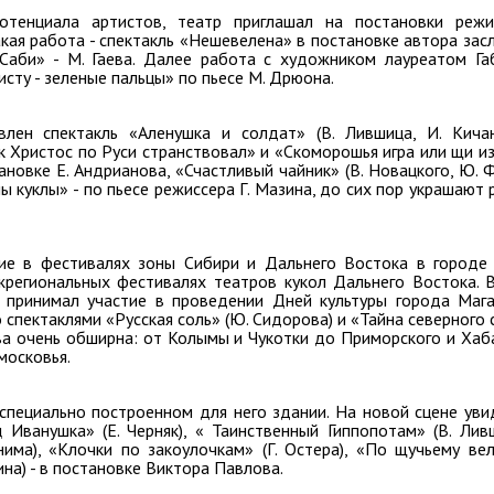
отенциала артистов, театр приглашал на постановки режи
акая работа - спектакль «Нешевелена» в постановке автора зас
«Саби» - М. Гаева. Далее работа с художником лауреатом Га
сту - зеленые пальцы» по пьесе М. Дрюона.
ен спектакль «Аленушка и солдат» (В. Лившица, И. Кичан
 Христос по Руси странствовал» и «Скоморошья игра или щи из
ановке Е. Андрианова, «Счастливый чайник» (В. Новацкого, Ю. 
 куклы» - по пьесе режиссера Г. Мазина, до сих пор украшают 
ие в фестивалях зоны Сибири и Дальнего Востока в городе
жрегиональных фестивалях театров кукол Дальнего Востока. В
 принимал участие в проведении Дней культуры города Мага
спектаклями «Русская соль» (Ю. Сидорова) и «Тайна северного с
ва очень обширна: от Колымы и Чукотки до Приморского и Хаб
московья.
специально построенном для него здании. На новой сцене уви
 Иванушка» (Е. Черняк), « Таинственный Гиппопотам» (В. Лив
има), «Клочки по закоулочкам» (Г. Остера), «По щучьему вел
ина) - в постановке Виктора Павлова.