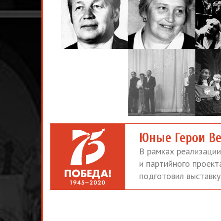
Юные Герои В
В рамках реализаци
и партийного проект
подготовил выставк