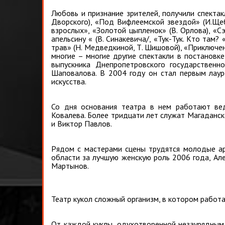
Любовь и признание зрителей, получили спектак
Дворского), «Под Вифлеемской звездой» (И.Щеб
взрослых», «Золотой цыпленок» (В. Орлова), «С
апельсину « (В. Синакевича/, «Тук-Тук. Кто там?
трав» (Н. Медведкиной, Т. Шишовой), «Приключени
многие – многие другие спектакли в постановк
выпускника Днепропетровского государственн
Шаповалова. В 2004 году он стал первым лаур
искусства.
Со дня основания театра в нем работают ве
Ковалева. Более тридцати лет служат Магаданс
и Виктор Павлов.
Рядом с мастерами сцены трудятся молодые ар
области за лучшую женскую роль 2006 года, Ал
Мартынов.
Театр кукол сложный организм, в котором работ
От каждой куклы, одухотворенной незаурядным