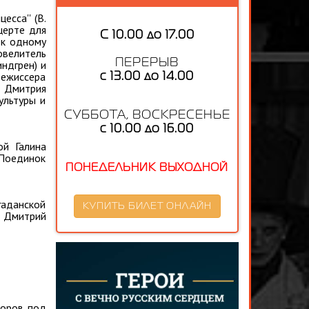
сса'' (В.
церте для
С 10.00 до 17.00
 к одному
Повелитель
ПЕРЕРЫВ
индгрен) и
режиссера
с 13.00 до 14.00
а Дмитрия
ультуры и
СУББОТА, ВОСКРЕСЕНЬЕ
с 10.00 до 16.00
й Галина
 Поединок
ПОНЕДЕЛЬНИК ВЫХОДНОЙ
гаданской
КУПИТЬ БИЛЕТ ОНЛАЙН
, Дмитрий
форов под