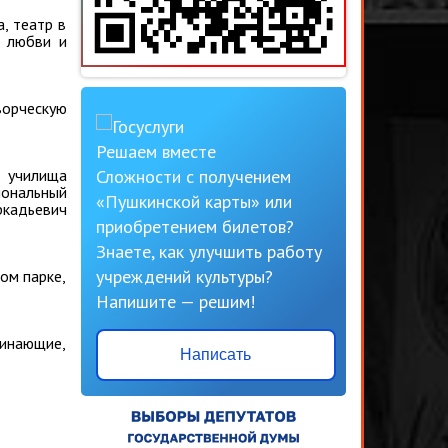
, театр в
о любви и
ворческую
Решаем вместе
Сложности с получением
о училища
ональный
«Пушкинской карты» или
кадьевич
приобретением билетов?
Знаете, как улучшить работу
учреждений культуры?
ом парке,
Напишите — решим!
чинающие,
Написать