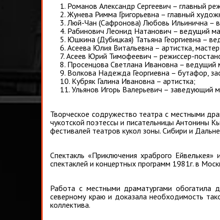
1. Романов Александр Сергеевич – главный ре
2. Жунева Римма Григорьевна – главный худож
3. Люй-Чан (Сафронова) Любовь Ильинична – 
4. Рабинович Леонид Натанович – ведущий ма
5. Юшкина (Дубицкая) Татьяна Георгиевна – в
6. Асеева Юлия Витальевна – артистка, мастер
7. Асеев Юрий Тимофеевич – режиссер-постано
8. Просенцова Светлана Ивановна – ведущий 
9. Волкова Надежда Георгиевна – бутафор, за
10. Кубряк Галина Ивановна – артистка;
11. Ульянов Игорь Валерьевич – заведующий м
Творческое содружество театра с местными драм
чукотской поэтессы и писательницы Антонины Кы
фестивалей театров кукол зоны. Сибири и Дальне
Спектакль «Приключения храброго Ейвелькея» 
спектаклей и концертных программ 1981г. в Моск
Работа с местными драматургами обогатила ду
северному краю и доказала необходимость такой
коллектива.