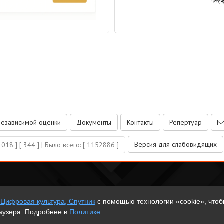
независимой оценки
Документы
Контакты
Репертуар
Версия для слабовидящих
2018 ]
[ 344 ]
| Было всего: [ 1152886 ]
 Цифровая культура, Спутник
с помощью технологии «cookie», чтоб
раузера. Подробнее в
Политике
.