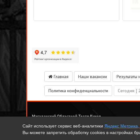
Главная
Наши вакансии
Результаты 
Политика конфиденциальности
Сегодня:
[ 
Магаданский Областной Театр Кукол
ОГАУК «МОТК»
Сайт использует сервис веб-аналитики
Яндекс Метрика,
2026
ОГАУК «МОТК» Театр Кукол г. Магадана
Вы можете запретить обработку cookies в настройках б