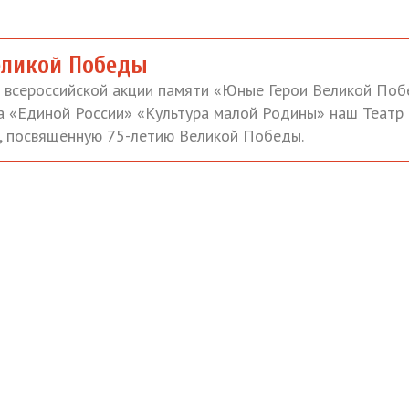
еликой Победы
и всероссийской акции памяти «Юные Герои Великой По
а «Единой России» «Культура малой Родины» наш Театр
у, посвящённую 75-летию Великой Победы.