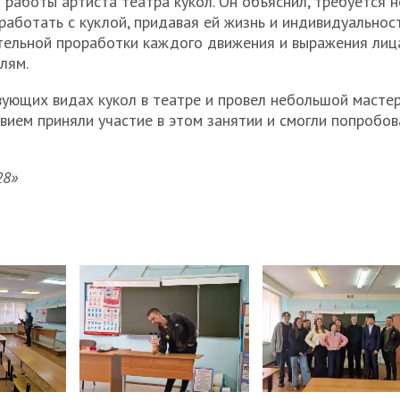
работы артиста театра кукол. Он объяснил, требуется н
работать с куклой, придавая ей жизнь и индивидуальност
тельной проработки каждого движения и выражения лица
лям.
ующих видах кукол в театре и провел небольшой мастер
вием приняли участие в этом занятии и смогли попробов
28»