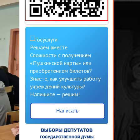
Решаем вместе
Сложности с получением
«Пушкинской карты» или
приобретением билетов?
Знаете, как улучшить работу
учреждений культуры?
Напишите — решим!
Написать