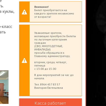
е
ь.
Внимание!
Билет приобретается на
 куклы,
каждого зрителя независимо
от возраста!
-класс
ать
Уважаемые зрители,
желающие приобрести билеты
по льготным категориям
граждан
(СВО, МНОГОДЕТНЫЕ,
ИНВАЛИДЫ)
просьба обращаться к
Главному администратору.
вторник, среда, четверг,
пятница
с 13.00 до 15.00
В дни мероприятий за час до
начала.
Тел. 8964 457 83 57
Виктория Евгеньевна
Касса работает