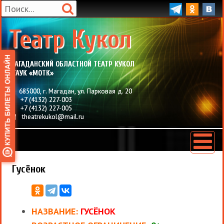
Театр Кукол
МАГАДАНСКИЙ ОБЛАСТНОЙ ТЕАТР КУКОЛ
ОГАУК «МОТК»
685000
,
г. Магадан
,
ул. Парковая д. 20
+7 (4132) 227-003
+7 (4132) 227-005
theatrekukol@mail.ru
Гусёнок
НАЗВАНИЕ:
ГУСЁНОК