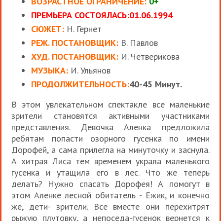
ВОЗРАСТНОЕ ОГРАНИЧЕНИЕ:
0+
ПРЕМЬЕРА СОСТОЯЛАСЬ:
01.06.1994
СЮЖЕТ:
Н. Гернет
РЕЖ. ПОСТАНОВЩИК:
В. Павлов
ХУД. ПОСТАНОВЩИК:
И. Четверикова
МУЗЫКА:
И. Ульянов
ПРОДОЛЖИТЕЛЬНОСТЬ:
40-45 Минут.
В этом увлекательном спектакле все маленькие
зрители становятся активными участниками
представления. Девочка Аленка предложила
ребятам попасти озорного гусенка по имени
Дорофей, а сама прилегла на минуточку и заснула.
А хитрая Лиса тем временем украла маленького
гусенка и утащила его в лес. Что же теперь
делать? Нужно спасать Дорофея! А помогут в
этом Аленке лесной обитатель - Ежик, и конечно
же, дети- зрители. Все вместе они перехитрят
рыжую плутовку, а непоседа-гусенок вернется к