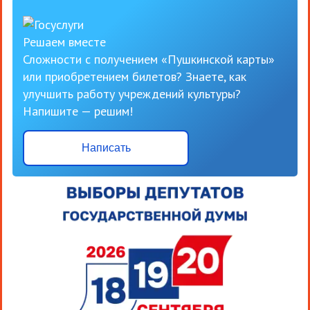
Решаем вместе
Сложности с получением «Пушкинской карты»
или приобретением билетов? Знаете, как
улучшить работу учреждений культуры?
Напишите — решим!
Написать