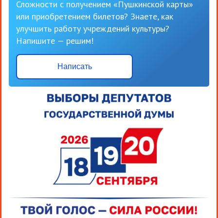
Сложности с получением «Пушкинской карты»
или приобретением билетов? Знаете, как
улучшить работу учреждений культуры?
Напишите — решим!
Написать