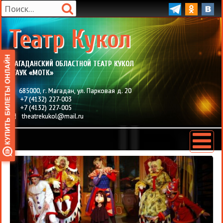
Театр Кукол
МАГАДАНСКИЙ ОБЛАСТНОЙ ТЕАТР КУКОЛ
ОГАУК «МОТК»
685000
,
г. Магадан
,
ул. Парковая д. 20
+7 (4132) 227-003
+7 (4132) 227-005
theatrekukol@mail.ru