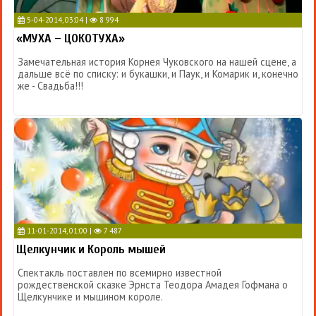
5-04-2014, 03:04 |
8 994
«МУХА – ЦОКОТУХА»
Замечательная история Корнея Чуковского на нашей сцене, а
дальше всё по списку: и букашки, и Паук, и Комарик и, конечно
же - Свадьба!!!
11-01-2014, 01:00 |
7 487
Щелкунчик и Король мышей
Спектакль поставлен по всемирно известной
рождественской сказке Эрнста Теодора Амадея Гофмана о
Щелкунчике и мышином короле.